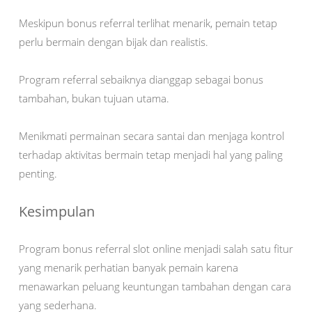
Meskipun bonus referral terlihat menarik, pemain tetap
perlu bermain dengan bijak dan realistis.
Program referral sebaiknya dianggap sebagai bonus
tambahan, bukan tujuan utama.
Menikmati permainan secara santai dan menjaga kontrol
terhadap aktivitas bermain tetap menjadi hal yang paling
penting.
Kesimpulan
Program bonus referral slot online menjadi salah satu fitur
yang menarik perhatian banyak pemain karena
menawarkan peluang keuntungan tambahan dengan cara
yang sederhana.