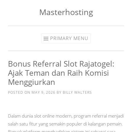
Masterhosting
Skip
to
content
PRIMARY MENU
Bonus Referral Slot Rajatogel:
Ajak Teman dan Raih Komisi
Menggiurkan
POSTED ON
MAY 9, 2026
BY
BILLY WALTERS
Dalam dunia slot online modern, program referral menjadi
salah satu fitur yang semakin populer di kalangan pemain.
Banyak platform menghadirkan sistem ini sebagai cara