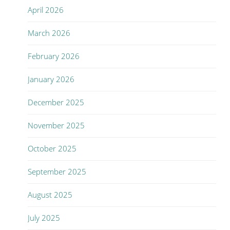
April 2026
March 2026
February 2026
January 2026
December 2025
November 2025
October 2025
September 2025
August 2025
July 2025