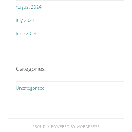
August 2024
July 2024
June 2024
Categories
Uncategorized
PROUDLY POWERED BY WORDPRESS