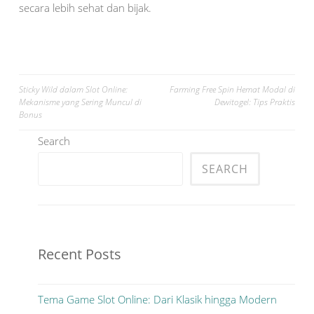
secara lebih sehat dan bijak.
Post
Sticky Wild dalam Slot Online:
Farming Free Spin Hemat Modal di
Mekanisme yang Sering Muncul di
Dewitogel: Tips Praktis
navigation
Bonus
Search
SEARCH
Recent Posts
Tema Game Slot Online: Dari Klasik hingga Modern