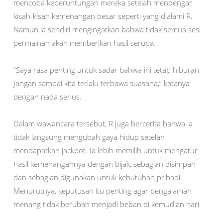
mencoba keberuntungan mereka setelah mendengar
kisah-kisah kemenangan besar seperti yang dialami R.
Namun ia sendiri mengingatkan bahwa tidak semua sesi
permainan akan memberikan hasil serupa.
“Saya rasa penting untuk sadar bahwa ini tetap hiburan.
Jangan sampai kita terlalu terbawa suasana,” katanya
dengan nada serius.
Dalam wawancara tersebut, R juga bercerita bahwa ia
tidak langsung mengubah gaya hidup setelah
mendapatkan jackpot. Ia lebih memilih untuk mengatur
hasil kemenangannya dengan bijak, sebagian disimpan
dan sebagian digunakan untuk kebutuhan pribadi.
Menurutnya, keputusan itu penting agar pengalaman
menang tidak berubah menjadi beban di kemudian hari.