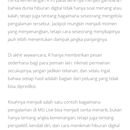
Cerita kemenangan R ini pada akhirnya menjadi gambaran
bahwa dunia hiburan digital tidak hanya soal menang atau
kalah, tetapi juga tentang bagaimana seseorang mengelola
pengalaman tersebut. Jackpot mungkin menjadi momen
yang menyenangkan, tetapi cara seseorang menyikapinya
jauh lebih menentukan dampak jangka panjangnya.
Di akhir wawancara, R hanya memberikan pesan
sederhana bagi para pemain lain: nikmati permainan
secukupnya, jangan jadikan tekanan, dan selalu ingat
bahwa setiap hasil adalah bagian dari peluang yang tidak
bisa diprediksi.
Kisahnya menjadi salah satu contoh bagaimana
pengalaman di MG Live bisa menjadi cerita menarik, bukan
hanya tentang angka kemenangan, tetapi juga tentang
perspektif, kendali diri, dan cara menikmati hiburan digital