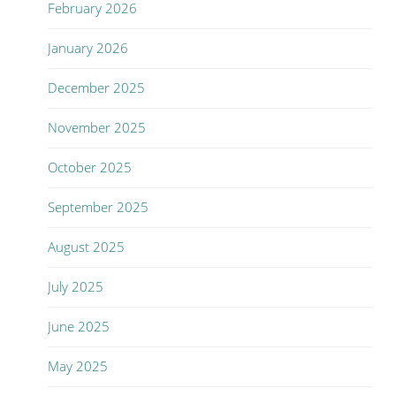
February 2026
January 2026
December 2025
November 2025
October 2025
September 2025
August 2025
July 2025
June 2025
May 2025