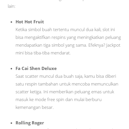
lain:
Hot Hot Fruit
Ketika simbol buah tertentu muncul dua kali, slot ini
bisa mengaktifkan respins yang meningkatkan peluang
mendapatkan tiga simbol yang sama. Efeknya? Jackpot
mini bisa tiba-tiba mendarat.
Fa Cai Shen Deluxe
Saat scatter muncul dua buah saja, kamu bisa diberi
satu respin tambahan untuk mencoba memunculkan
scatter ketiga. Ini memberikan peluang emas untuk
masuk ke mode free spin dan mulai berburu
kemenangan besar.
Rolling Roger