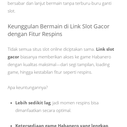
bersabar dan lanjut bermain tanpa terburu-buru ganti
slot.
Keunggulan Bermain di Link Slot Gacor
dengan Fitur Respins
Tidak semua situs slot online diciptakan sama.
Link slot
gacor
biasanya memberikan akses ke game Habanero
dengan kualitas maksimal—dari segi tampilan, loading
game, hingga kestabilan fitur seperti respins.
Apa keuntungannya?
Lebih sedikit lag
, jadi momen respins bisa
dimanfaatkan secara optimal.
Ketersediaan game Habanero yang lengkap
,