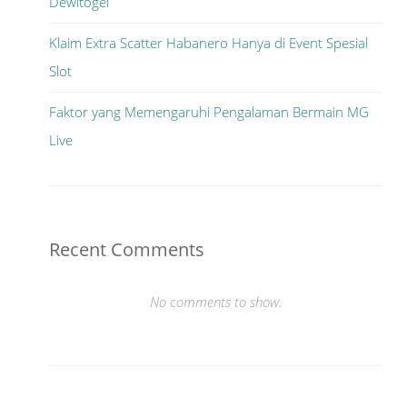
Dewitogel
Klaim Extra Scatter Habanero Hanya di Event Spesial
Slot
Faktor yang Memengaruhi Pengalaman Bermain MG
Live
Recent Comments
No comments to show.