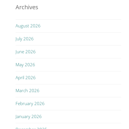
Archives
August 2026
July 2026
June 2026
May 2026
April 2026
March 2026
February 2026
January 2026