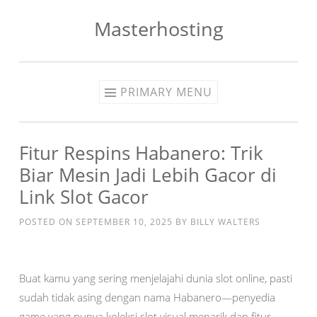
Masterhosting
Skip
to
content
PRIMARY MENU
Fitur Respins Habanero: Trik
Biar Mesin Jadi Lebih Gacor di
Link Slot Gacor
POSTED ON
SEPTEMBER 10, 2025
BY
BILLY WALTERS
Buat kamu yang sering menjelajahi dunia slot online, pasti
sudah tidak asing dengan nama Habanero—penyedia
game yang punya koleksi slot visual menarik dan fitur