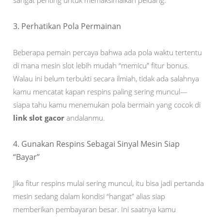
sangat penting untuk memaksimalkan peluang.
3. Perhatikan Pola Permainan
Beberapa pemain percaya bahwa ada pola waktu tertentu
di mana mesin slot lebih mudah “memicu” fitur bonus.
Walau ini belum terbukti secara ilmiah, tidak ada salahnya
kamu mencatat kapan respins paling sering muncul—
siapa tahu kamu menemukan pola bermain yang cocok di
link slot gacor
andalanmu.
4. Gunakan Respins Sebagai Sinyal Mesin Siap
“Bayar”
Jika fitur respins mulai sering muncul, itu bisa jadi pertanda
mesin sedang dalam kondisi “hangat” alias siap
memberikan pembayaran besar. Ini saatnya kamu