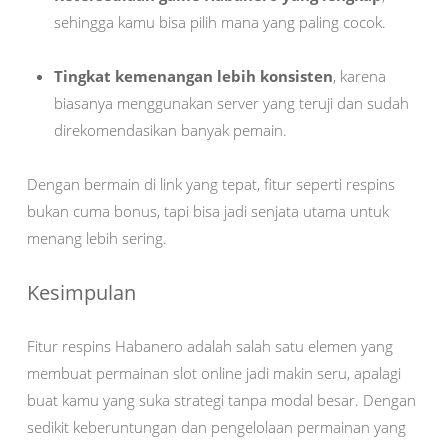
sehingga kamu bisa pilih mana yang paling cocok.
Tingkat kemenangan lebih konsisten
, karena
biasanya menggunakan server yang teruji dan sudah
direkomendasikan banyak pemain.
Dengan bermain di link yang tepat, fitur seperti respins
bukan cuma bonus, tapi bisa jadi senjata utama untuk
menang lebih sering.
Kesimpulan
Fitur respins Habanero adalah salah satu elemen yang
membuat permainan slot online jadi makin seru, apalagi
buat kamu yang suka strategi tanpa modal besar. Dengan
sedikit keberuntungan dan pengelolaan permainan yang