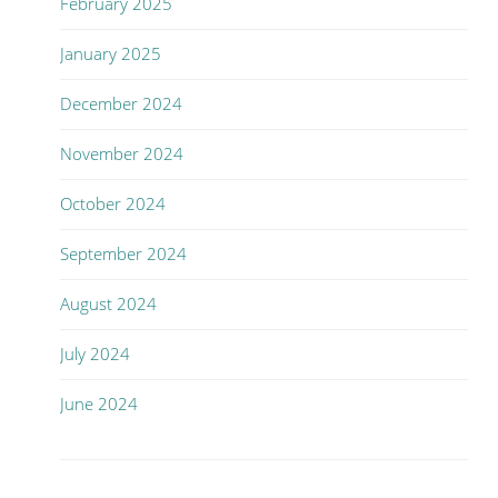
February 2025
January 2025
December 2024
November 2024
October 2024
September 2024
August 2024
July 2024
June 2024