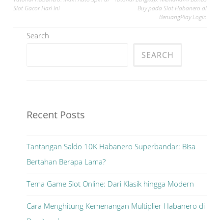
Post
Slot Gacor Hari Ini
Buy pada Slot Habanero di
navigation
BeruangPlay Login
Search
SEARCH
Recent Posts
Tantangan Saldo 10K Habanero Superbandar: Bisa
Bertahan Berapa Lama?
Tema Game Slot Online: Dari Klasik hingga Modern
Cara Menghitung Kemenangan Multiplier Habanero di