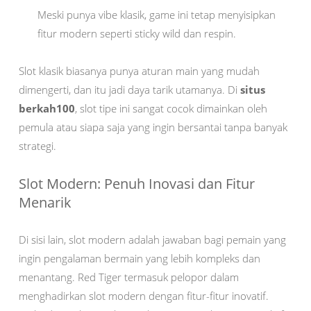
Meski punya vibe klasik, game ini tetap menyisipkan
fitur modern seperti sticky wild dan respin.
Slot klasik biasanya punya aturan main yang mudah
dimengerti, dan itu jadi daya tarik utamanya. Di
situs
berkah100
, slot tipe ini sangat cocok dimainkan oleh
pemula atau siapa saja yang ingin bersantai tanpa banyak
strategi.
Slot Modern: Penuh Inovasi dan Fitur
Menarik
Di sisi lain, slot modern adalah jawaban bagi pemain yang
ingin pengalaman bermain yang lebih kompleks dan
menantang. Red Tiger termasuk pelopor dalam
menghadirkan slot modern dengan fitur-fitur inovatif.