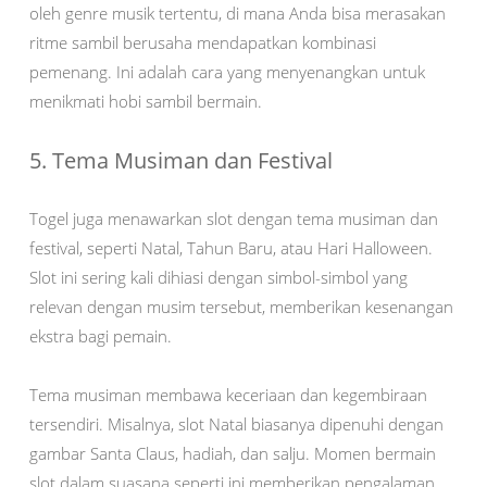
oleh genre musik tertentu, di mana Anda bisa merasakan
ritme sambil berusaha mendapatkan kombinasi
pemenang. Ini adalah cara yang menyenangkan untuk
menikmati hobi sambil bermain.
5. Tema Musiman dan Festival
Togel juga menawarkan slot dengan tema musiman dan
festival, seperti Natal, Tahun Baru, atau Hari Halloween.
Slot ini sering kali dihiasi dengan simbol-simbol yang
relevan dengan musim tersebut, memberikan kesenangan
ekstra bagi pemain.
Tema musiman membawa keceriaan dan kegembiraan
tersendiri. Misalnya, slot Natal biasanya dipenuhi dengan
gambar Santa Claus, hadiah, dan salju. Momen bermain
slot dalam suasana seperti ini memberikan pengalaman