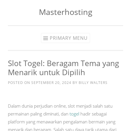
Masterhosting
Skip
to
content
PRIMARY MENU
Slot Togel: Beragam Tema yang
Menarik untuk Dipilih
POSTED ON
SEPTEMBER 20, 2024
BY
BILLY WALTERS
Dalam dunia perjudian online, slot menjadi salah satu
permainan paling diminati, dan
togel
hadir sebagai
platform yang menawarkan pengalaman bermain yang
menarik dan beragam. Salah satu daya tarik utama dari