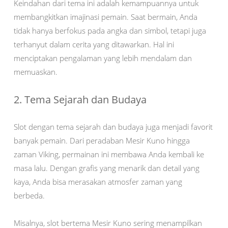
Keindahan dari tema ini adalah kemampuannya untuk
membangkitkan imajinasi pemain. Saat bermain, Anda
tidak hanya berfokus pada angka dan simbol, tetapi juga
terhanyut dalam cerita yang ditawarkan. Hal ini
menciptakan pengalaman yang lebih mendalam dan
memuaskan.
2. Tema Sejarah dan Budaya
Slot dengan tema sejarah dan budaya juga menjadi favorit
banyak pemain. Dari peradaban Mesir Kuno hingga
zaman Viking, permainan ini membawa Anda kembali ke
masa lalu. Dengan grafis yang menarik dan detail yang
kaya, Anda bisa merasakan atmosfer zaman yang
berbeda.
Misalnya, slot bertema Mesir Kuno sering menampilkan