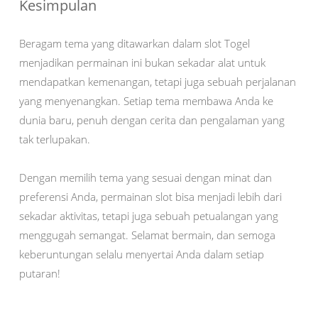
Kesimpulan
Beragam tema yang ditawarkan dalam slot Togel
menjadikan permainan ini bukan sekadar alat untuk
mendapatkan kemenangan, tetapi juga sebuah perjalanan
yang menyenangkan. Setiap tema membawa Anda ke
dunia baru, penuh dengan cerita dan pengalaman yang
tak terlupakan.
Dengan memilih tema yang sesuai dengan minat dan
preferensi Anda, permainan slot bisa menjadi lebih dari
sekadar aktivitas, tetapi juga sebuah petualangan yang
menggugah semangat. Selamat bermain, dan semoga
keberuntungan selalu menyertai Anda dalam setiap
putaran!