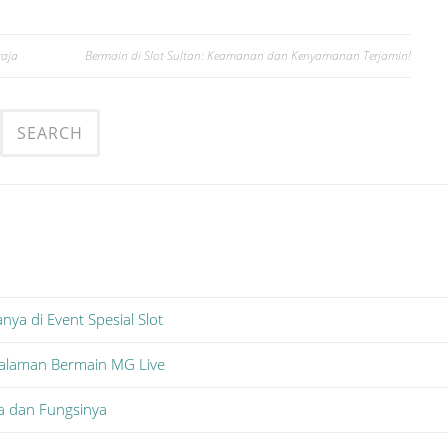
raja
Bermain di Slot Sultan: Keamanan dan Kenyamanan Terjamin!
SEARCH
ya di Event Spesial Slot
alaman Bermain MG Live
ja dan Fungsinya