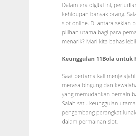
Dalam era digital ini, perjudi
kehidupan banyak orang. Sal
slot online. Di antara sekian
pilihan utama bagi para pem
menarik? Mari kita bahas lebi
Keunggulan 11Bola untuk
Saat pertama kali menjelajahi
merasa bingung dan kewalahan
yang memudahkan pemain ba
Salah satu keunggulan utama
pengembang perangkat lunak y
dalam permainan slot.