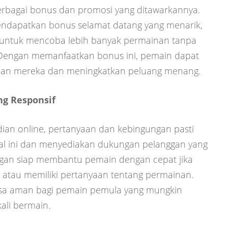
erbagai bonus dan promosi yang ditawarkannya.
endapatkan bonus selamat datang yang menarik,
ntuk mencoba lebih banyak permainan tanpa
Dengan memanfaatkan bonus ini, pemain dapat
an mereka dan meningkatkan peluang menang.
ng Responsif
ian online, pertanyaan dan kebingungan pasti
l ini dan menyediakan dukungan pelanggan yang
nggan siap membantu pemain dengan cepat jika
tau memiliki pertanyaan tentang permainan.
sa aman bagi pemain pemula yang mungkin
ali bermain.