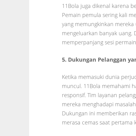
11Bola juga dikenal karena b
Pemain pemula sering kali m
yang memungkinkan mereka u
mengeluarkan banyak uang. 
memperpanjang sesi permain
5. Dukungan Pelanggan ya
Ketika memasuki dunia perjud
muncul. 11Bola memahami ha
responsif. Tim layanan pela
mereka menghadapi masalah a
Dukungan ini memberikan ra
merasa cemas saat pertama k