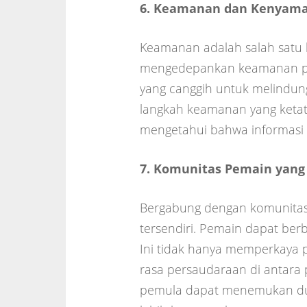
6. Keamanan dan Kenyam
Keamanan adalah salah satu h
mengedepankan keamanan pe
yang canggih untuk melindung
langkah keamanan yang ketat
mengetahui bahwa informasi
7. Komunitas Pemain yang 
Bergabung dengan komunitas
tersendiri. Pemain dapat berb
Ini tidak hanya memperkaya
rasa persaudaraan di antara 
pemula dapat menemukan duku