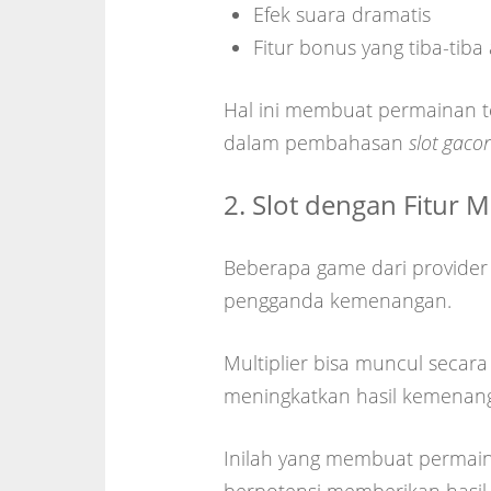
Efek suara dramatis
Fitur bonus yang tiba-tiba 
Hal ini membuat permainan te
dalam pembahasan
slot gacor
2. Slot dengan Fitur Mu
Beberapa game dari provider in
pengganda kemenangan.
Multiplier bisa muncul secara 
meningkatkan hasil kemenanga
Inilah yang membuat permain