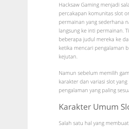
Hacksaw Gaming menjadi sal
percakapan komunitas slot on
permainan yang sederhana nam
langsung ke inti permainan.
beberapa judul mereka ke 
ketika mencari pengalaman b
kejutan.
Namun sebelum memilih game 
karakter dan variasi slot y
pengalaman yang paling sesu
Karakter Umum Sl
Salah satu hal yang membua