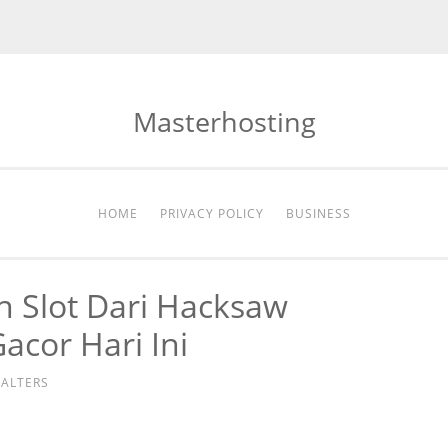
Masterhosting
HOME
PRIVACY POLICY
BUSINESS
n Slot Dari Hacksaw
acor Hari Ini
WALTERS