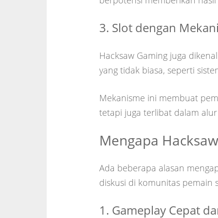
berpotensi memberikan hasil
3. Slot dengan Mekan
Hacksaw Gaming juga dikena
yang tidak biasa, seperti sist
Mekanisme ini membuat pemai
tetapi juga terlibat dalam alu
Mengapa Hacksaw 
Ada beberapa alasan mengapa
diskusi di komunitas pemain s
1. Gameplay Cepat d