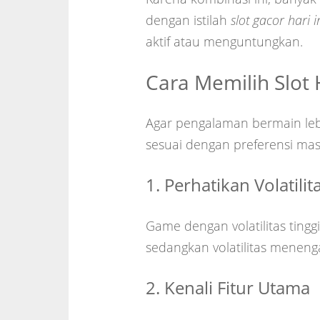
dengan istilah
slot gacor hari i
aktif atau menguntungkan.
Cara Memilih Slot
Agar pengalaman bermain leb
sesuai dengan preferensi mas
1. Perhatikan Volatilit
Game dengan volatilitas ting
sedangkan volatilitas menengah
2. Kenali Fitur Utama