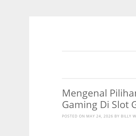
Skip
to
content
Mengenal Piliha
Gaming Di Slot G
POSTED ON
MAY 24, 2026
BY
BILLY 