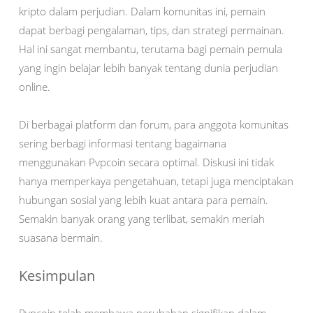
kripto dalam perjudian. Dalam komunitas ini, pemain
dapat berbagi pengalaman, tips, dan strategi permainan.
Hal ini sangat membantu, terutama bagi pemain pemula
yang ingin belajar lebih banyak tentang dunia perjudian
online.
Di berbagai platform dan forum, para anggota komunitas
sering berbagi informasi tentang bagaimana
menggunakan Pvpcoin secara optimal. Diskusi ini tidak
hanya memperkaya pengetahuan, tetapi juga menciptakan
hubungan sosial yang lebih kuat antara para pemain.
Semakin banyak orang yang terlibat, semakin meriah
suasana bermain.
Kesimpulan