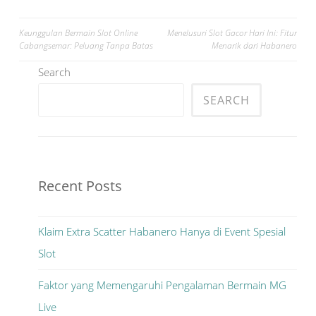
Post
Keunggulan Bermain Slot Online
Menelusuri Slot Gacor Hari Ini: Fitur
Cabangsemar: Peluang Tanpa Batas
Menarik dari Habanero
navigation
Search
SEARCH
Recent Posts
Klaim Extra Scatter Habanero Hanya di Event Spesial
Slot
Faktor yang Memengaruhi Pengalaman Bermain MG
Live