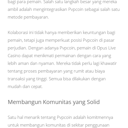
bagi para pemain. Salah satu langkah besar yang mereka
ambil adalah mengintegrasikan Pvpcoin sebagai salah satu
metode pembayaran.
Kolaborasi ini tidak hanya memberikan keuntungan bagi
pemain, tetapi juga memperkuat posisi Pvpcoin di pasar
perjudian. Dengan adanya Pvpcoin, pemain di Opus Live
Casino dapat menikmati permainan dengan cara yang
lebih aman dan nyaman. Mereka tidak perlu lagi khawatir
tentang proses pembayaran yang rumit atau biaya
transaksi yang tinggi. Semua bisa dilakukan dengan
mudah dan cepat.
Membangun Komunitas yang Solid
Satu hal menarik tentang Pvpcoin adalah komitmennya
untuk membangun komunitas di sekitar penggunaan