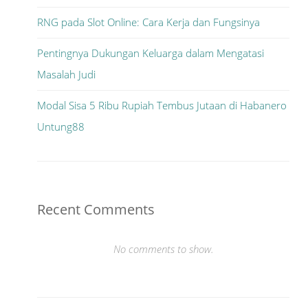
RNG pada Slot Online: Cara Kerja dan Fungsinya
Pentingnya Dukungan Keluarga dalam Mengatasi
Masalah Judi
Modal Sisa 5 Ribu Rupiah Tembus Jutaan di Habanero
Untung88
Recent Comments
No comments to show.