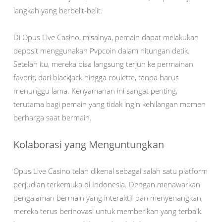
langkah yang berbelit-belit.
Di Opus Live Casino, misalnya, pemain dapat melakukan
deposit menggunakan Pvpcoin dalam hitungan detik.
Setelah itu, mereka bisa langsung terjun ke permainan
favorit, dari blackjack hingga roulette, tanpa harus
menunggu lama. Kenyamanan ini sangat penting,
terutama bagi pemain yang tidak ingin kehilangan momen
berharga saat bermain.
Kolaborasi yang Menguntungkan
Opus Live Casino telah dikenal sebagai salah satu platform
perjudian terkemuka di Indonesia. Dengan menawarkan
pengalaman bermain yang interaktif dan menyenangkan,
mereka terus berinovasi untuk memberikan yang terbaik