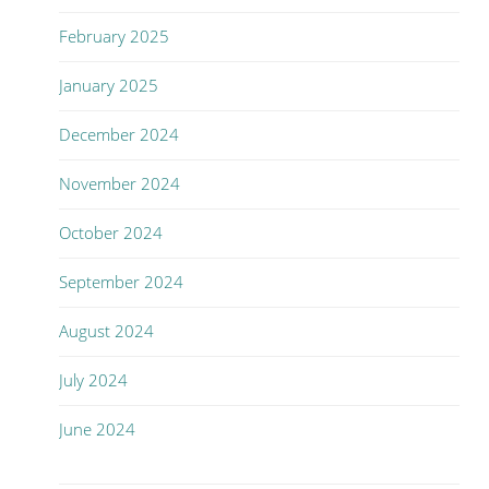
February 2025
January 2025
December 2024
November 2024
October 2024
September 2024
August 2024
July 2024
June 2024