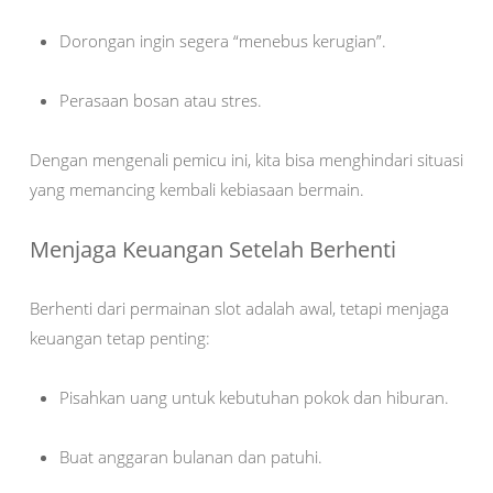
Dorongan ingin segera “menebus kerugian”.
Perasaan bosan atau stres.
Dengan mengenali pemicu ini, kita bisa menghindari situasi
yang memancing kembali kebiasaan bermain.
Menjaga Keuangan Setelah Berhenti
Berhenti dari permainan slot adalah awal, tetapi menjaga
keuangan tetap penting:
Pisahkan uang untuk kebutuhan pokok dan hiburan.
Buat anggaran bulanan dan patuhi.