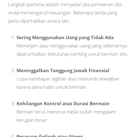
Langkah pertama adalah menyadari jika permainan slot
mulai memengaruhi keuangan. Beberapa tanda yang
perlu diperhatikan antara lain:
Sering Menggunakan Uang yang Tidak Ada
Meminjam atau menggunakan uang yang sebenarnya
diperuntukkan kebutuhan penting untuk bermain slot.
Meninggalkan Tanggung Jawab Finansial
Lupa membayar tagihan atau menunda kewajiban
karena dana habis untuk bermain.
Kehilangan Kontrol atas Durasi Bermain
Bermain terus-menerus meski sudah mengalami
kerugian besar.
Perasaan Gelisah atau Stress