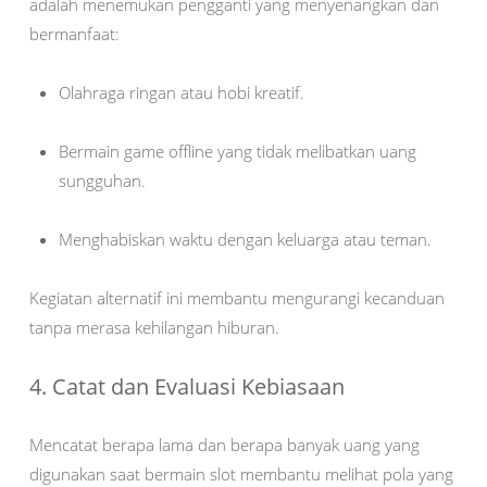
adalah menemukan pengganti yang menyenangkan dan
bermanfaat:
Olahraga ringan atau hobi kreatif.
Bermain game offline yang tidak melibatkan uang
sungguhan.
Menghabiskan waktu dengan keluarga atau teman.
Kegiatan alternatif ini membantu mengurangi kecanduan
tanpa merasa kehilangan hiburan.
4. Catat dan Evaluasi Kebiasaan
Mencatat berapa lama dan berapa banyak uang yang
digunakan saat bermain slot membantu melihat pola yang