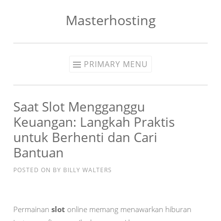
Masterhosting
Skip
to
content
PRIMARY MENU
Saat Slot Mengganggu
Keuangan: Langkah Praktis
untuk Berhenti dan Cari
Bantuan
POSTED ON
BY
BILLY WALTERS
Permainan
slot
online memang menawarkan hiburan