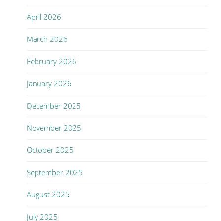
April 2026
March 2026
February 2026
January 2026
December 2025
November 2025
October 2025
September 2025
August 2025
July 2025