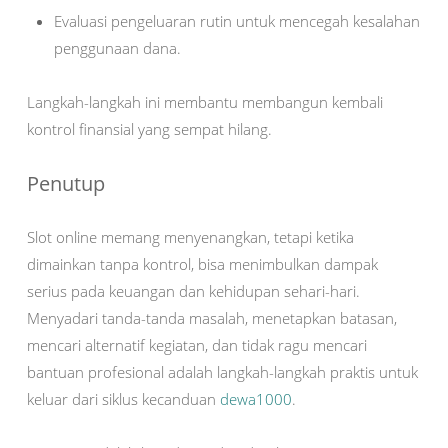
Evaluasi pengeluaran rutin untuk mencegah kesalahan
penggunaan dana.
Langkah-langkah ini membantu membangun kembali
kontrol finansial yang sempat hilang.
Penutup
Slot online memang menyenangkan, tetapi ketika
dimainkan tanpa kontrol, bisa menimbulkan dampak
serius pada keuangan dan kehidupan sehari-hari.
Menyadari tanda-tanda masalah, menetapkan batasan,
mencari alternatif kegiatan, dan tidak ragu mencari
bantuan profesional adalah langkah-langkah praktis untuk
keluar dari siklus kecanduan
dewa1000
.