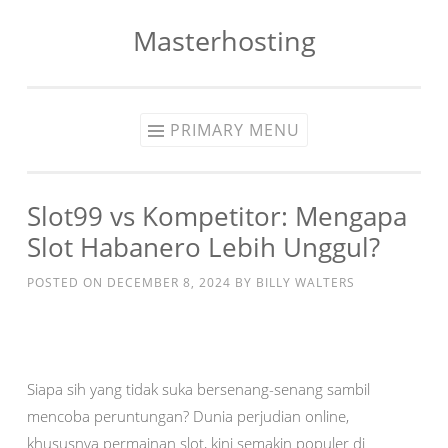
Masterhosting
Skip
to
content
PRIMARY MENU
Slot99 vs Kompetitor: Mengapa
Slot Habanero Lebih Unggul?
POSTED ON
DECEMBER 8, 2024
BY
BILLY WALTERS
Siapa sih yang tidak suka bersenang-senang sambil
mencoba peruntungan? Dunia perjudian online,
khususnya permainan slot, kini semakin populer di