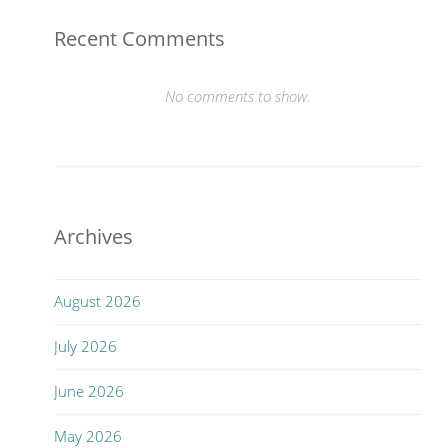
Recent Comments
No comments to show.
Archives
August 2026
July 2026
June 2026
May 2026