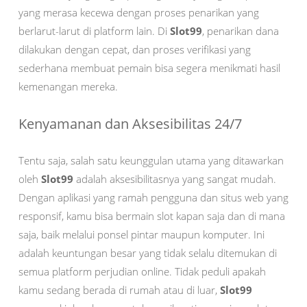
yang merasa kecewa dengan proses penarikan yang
berlarut-larut di platform lain. Di
Slot99
, penarikan dana
dilakukan dengan cepat, dan proses verifikasi yang
sederhana membuat pemain bisa segera menikmati hasil
kemenangan mereka.
Kenyamanan dan Aksesibilitas 24/7
Tentu saja, salah satu keunggulan utama yang ditawarkan
oleh
Slot99
adalah aksesibilitasnya yang sangat mudah.
Dengan aplikasi yang ramah pengguna dan situs web yang
responsif, kamu bisa bermain slot kapan saja dan di mana
saja, baik melalui ponsel pintar maupun komputer. Ini
adalah keuntungan besar yang tidak selalu ditemukan di
semua platform perjudian online. Tidak peduli apakah
kamu sedang berada di rumah atau di luar,
Slot99