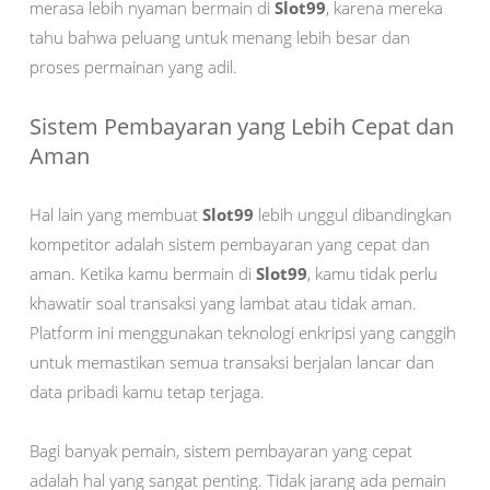
merasa lebih nyaman bermain di
Slot99
, karena mereka
tahu bahwa peluang untuk menang lebih besar dan
proses permainan yang adil.
Sistem Pembayaran yang Lebih Cepat dan
Aman
Hal lain yang membuat
Slot99
lebih unggul dibandingkan
kompetitor adalah sistem pembayaran yang cepat dan
aman. Ketika kamu bermain di
Slot99
, kamu tidak perlu
khawatir soal transaksi yang lambat atau tidak aman.
Platform ini menggunakan teknologi enkripsi yang canggih
untuk memastikan semua transaksi berjalan lancar dan
data pribadi kamu tetap terjaga.
Bagi banyak pemain, sistem pembayaran yang cepat
adalah hal yang sangat penting. Tidak jarang ada pemain