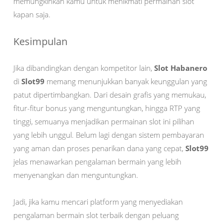
memungkinkan kamu untuk menikmati permainan slot
kapan saja.
Kesimpulan
Jika dibandingkan dengan kompetitor lain,
Slot Habanero
di
Slot99
memang menunjukkan banyak keunggulan yang
patut dipertimbangkan. Dari desain grafis yang memukau,
fitur-fitur bonus yang menguntungkan, hingga RTP yang
tinggi, semuanya menjadikan permainan slot ini pilihan
yang lebih unggul. Belum lagi dengan sistem pembayaran
yang aman dan proses penarikan dana yang cepat,
Slot99
jelas menawarkan pengalaman bermain yang lebih
menyenangkan dan menguntungkan.
Jadi, jika kamu mencari platform yang menyediakan
pengalaman bermain slot terbaik dengan peluang