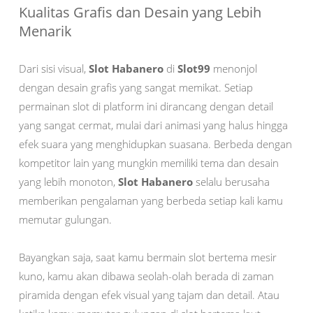
Kualitas Grafis dan Desain yang Lebih
Menarik
Dari sisi visual,
Slot Habanero
di
Slot99
menonjol
dengan desain grafis yang sangat memikat. Setiap
permainan slot di platform ini dirancang dengan detail
yang sangat cermat, mulai dari animasi yang halus hingga
efek suara yang menghidupkan suasana. Berbeda dengan
kompetitor lain yang mungkin memiliki tema dan desain
yang lebih monoton,
Slot Habanero
selalu berusaha
memberikan pengalaman yang berbeda setiap kali kamu
memutar gulungan.
Bayangkan saja, saat kamu bermain slot bertema mesir
kuno, kamu akan dibawa seolah-olah berada di zaman
piramida dengan efek visual yang tajam dan detail. Atau