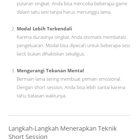
putaran singkat. Anda bisa mencoba beberapa game
dalam satu sesi tanpa harus menunggu lama.
Modal Lebih Terkendali
Karena durasinya singkat, Anda otomatis membatasi
pengeluaran. Modal bisa dipecah untuk beberapa sesi
kecil, bukan dihabiskan sekaligus.
Mengurangi Tekanan Mental
Bermain lama sering membuat pemain emosional.
Dengan short session, Anda bisa lebih santai karena
tahu batasan waktunya.
Langkah-Langkah Menerapkan Teknik
Short Session