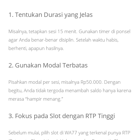
1. Tentukan Durasi yang Jelas
Misalnya, tetapkan sesi 15 menit. Gunakan timer di ponsel
agar Anda benar-benar disiplin. Setelah waktu habis,
berhenti, apapun hasilnya.
2. Gunakan Modal Terbatas
Pisahkan modal per sesi, misalnya Rp50.000. Dengan
begitu, Anda tidak tergoda menambah saldo hanya karena
merasa “hampir menang.”
3. Fokus pada Slot dengan RTP Tinggi
Sebelum mulai, pilih slot di WA77 yang terkenal punya RTP