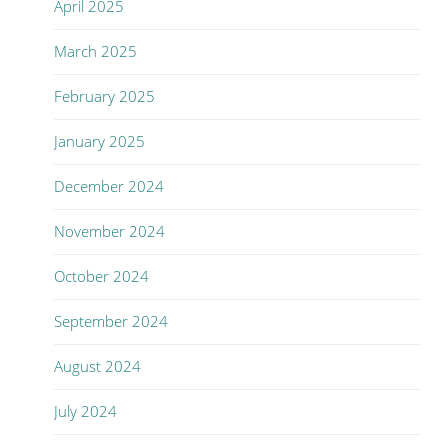
April 2025
March 2025
February 2025
January 2025
December 2024
November 2024
October 2024
September 2024
August 2024
July 2024