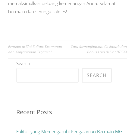
memaksimalkan peluang kemenangan Anda. Selamat
bermain dan semoga sukses!
Post
Bermain di Slot Sultan: Keamanan
Cara Memanfaatkan Cashback dan
dan Kenyamanan Terjamin!
Bonus Lain di Slot BTC99
navigation
Search
SEARCH
Recent Posts
Faktor yang Memengaruhi Pengalaman Bermain MG