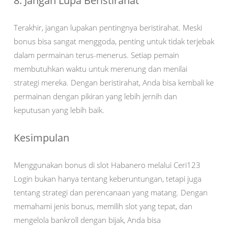
8. Jangan Lupa Beristirahat
Terakhir, jangan lupakan pentingnya beristirahat. Meski
bonus bisa sangat menggoda, penting untuk tidak terjebak
dalam permainan terus-menerus. Setiap pemain
membutuhkan waktu untuk merenung dan menilai
strategi mereka. Dengan beristirahat, Anda bisa kembali ke
permainan dengan pikiran yang lebih jernih dan
keputusan yang lebih baik.
Kesimpulan
Menggunakan bonus di slot Habanero melalui Ceri123
Login bukan hanya tentang keberuntungan, tetapi juga
tentang strategi dan perencanaan yang matang. Dengan
memahami jenis bonus, memilih slot yang tepat, dan
mengelola bankroll dengan bijak, Anda bisa