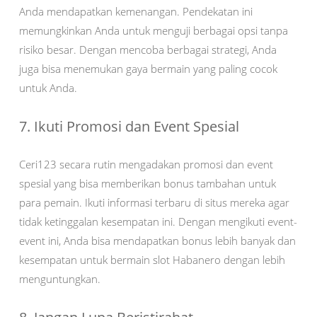
Anda mendapatkan kemenangan. Pendekatan ini
memungkinkan Anda untuk menguji berbagai opsi tanpa
risiko besar. Dengan mencoba berbagai strategi, Anda
juga bisa menemukan gaya bermain yang paling cocok
untuk Anda.
7. Ikuti Promosi dan Event Spesial
Ceri123 secara rutin mengadakan promosi dan event
spesial yang bisa memberikan bonus tambahan untuk
para pemain. Ikuti informasi terbaru di situs mereka agar
tidak ketinggalan kesempatan ini. Dengan mengikuti event-
event ini, Anda bisa mendapatkan bonus lebih banyak dan
kesempatan untuk bermain slot Habanero dengan lebih
menguntungkan.