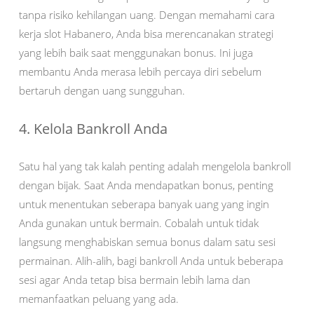
tanpa risiko kehilangan uang. Dengan memahami cara
kerja slot Habanero, Anda bisa merencanakan strategi
yang lebih baik saat menggunakan bonus. Ini juga
membantu Anda merasa lebih percaya diri sebelum
bertaruh dengan uang sungguhan.
4. Kelola Bankroll Anda
Satu hal yang tak kalah penting adalah mengelola bankroll
dengan bijak. Saat Anda mendapatkan bonus, penting
untuk menentukan seberapa banyak uang yang ingin
Anda gunakan untuk bermain. Cobalah untuk tidak
langsung menghabiskan semua bonus dalam satu sesi
permainan. Alih-alih, bagi bankroll Anda untuk beberapa
sesi agar Anda tetap bisa bermain lebih lama dan
memanfaatkan peluang yang ada.