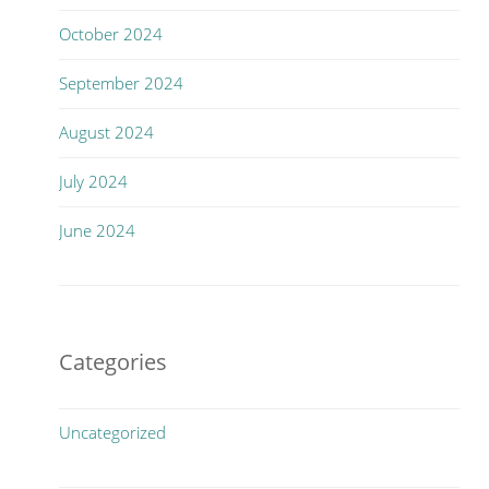
October 2024
September 2024
August 2024
July 2024
June 2024
Categories
Uncategorized