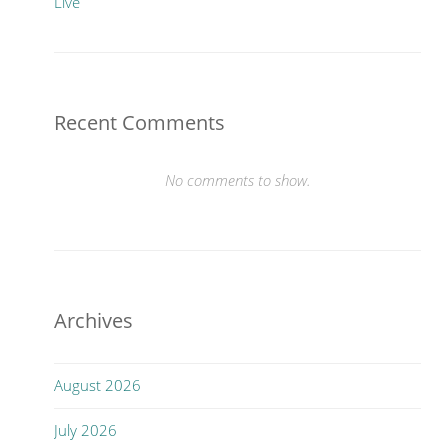
Live
Recent Comments
No comments to show.
Archives
August 2026
July 2026