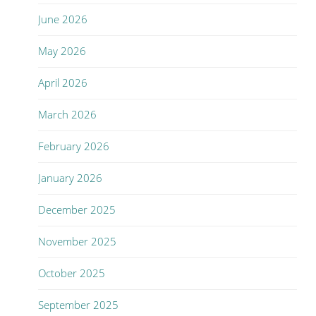
June 2026
May 2026
April 2026
March 2026
February 2026
January 2026
December 2025
November 2025
October 2025
September 2025