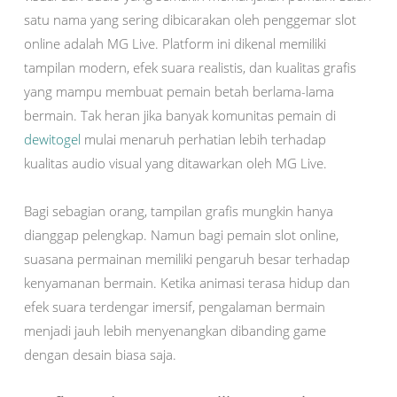
satu nama yang sering dibicarakan oleh penggemar slot
online adalah MG Live. Platform ini dikenal memiliki
tampilan modern, efek suara realistis, dan kualitas grafis
yang mampu membuat pemain betah berlama-lama
bermain. Tak heran jika banyak komunitas pemain di
dewitogel
mulai menaruh perhatian lebih terhadap
kualitas audio visual yang ditawarkan oleh MG Live.
Bagi sebagian orang, tampilan grafis mungkin hanya
dianggap pelengkap. Namun bagi pemain slot online,
suasana permainan memiliki pengaruh besar terhadap
kenyamanan bermain. Ketika animasi terasa hidup dan
efek suara terdengar imersif, pengalaman bermain
menjadi jauh lebih menyenangkan dibanding game
dengan desain biasa saja.