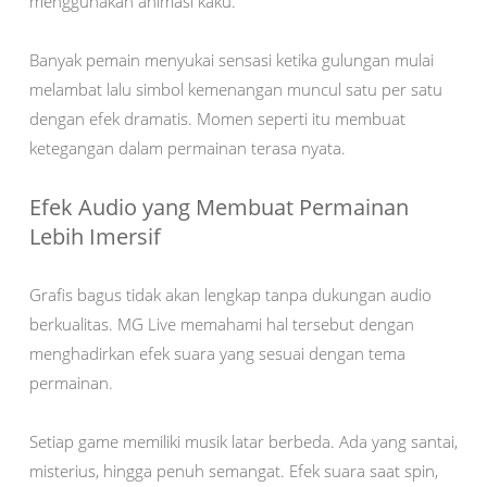
menggunakan animasi kaku.
Banyak pemain menyukai sensasi ketika gulungan mulai
melambat lalu simbol kemenangan muncul satu per satu
dengan efek dramatis. Momen seperti itu membuat
ketegangan dalam permainan terasa nyata.
Efek Audio yang Membuat Permainan
Lebih Imersif
Grafis bagus tidak akan lengkap tanpa dukungan audio
berkualitas. MG Live memahami hal tersebut dengan
menghadirkan efek suara yang sesuai dengan tema
permainan.
Setiap game memiliki musik latar berbeda. Ada yang santai,
misterius, hingga penuh semangat. Efek suara saat spin,