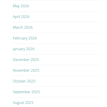
May 2026
April 2026
March 2026
February 2026
January 2026
December 2025
November 2025
October 2025
September 2025
August 2025