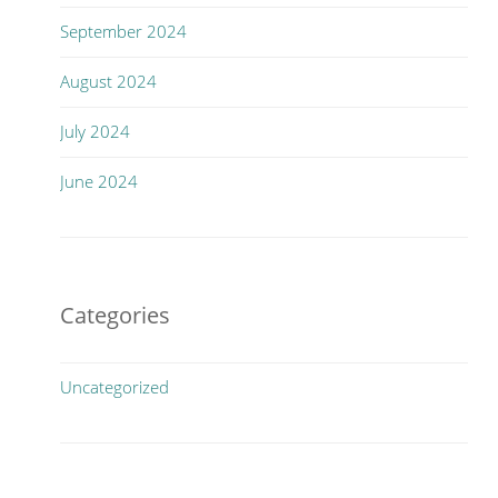
September 2024
August 2024
July 2024
June 2024
Categories
Uncategorized