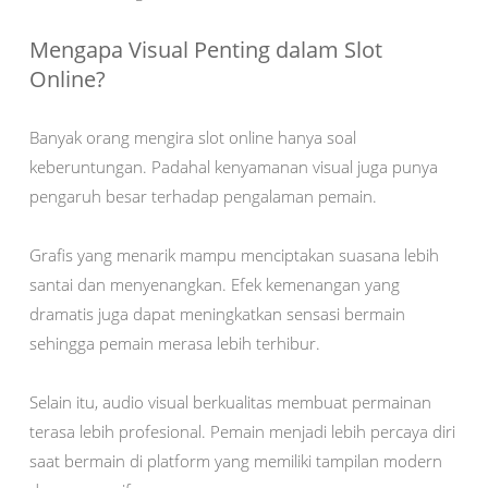
Mengapa Visual Penting dalam Slot
Online?
Banyak orang mengira slot online hanya soal
keberuntungan. Padahal kenyamanan visual juga punya
pengaruh besar terhadap pengalaman pemain.
Grafis yang menarik mampu menciptakan suasana lebih
santai dan menyenangkan. Efek kemenangan yang
dramatis juga dapat meningkatkan sensasi bermain
sehingga pemain merasa lebih terhibur.
Selain itu, audio visual berkualitas membuat permainan
terasa lebih profesional. Pemain menjadi lebih percaya diri
saat bermain di platform yang memiliki tampilan modern